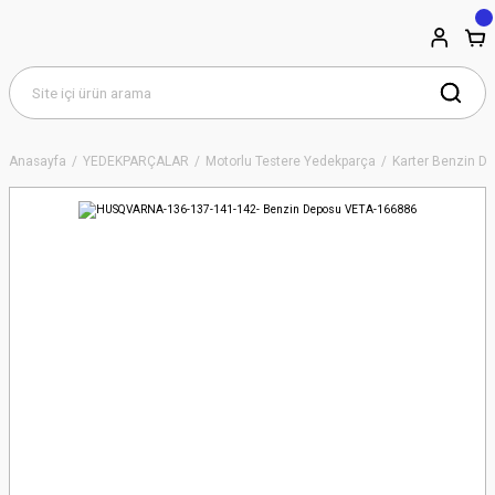
Anasayfa
YEDEKPARÇALAR
Motorlu Testere Yedekparça
Karter Benzin De