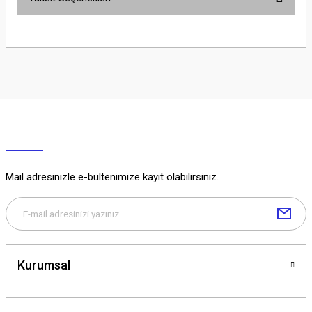
Yorum Yaz
Ürün hakkında henüz soru sorulmamış.
Soru Sor
Mail adresinizle e-bültenimize kayıt olabilirsiniz.
Kurumsal