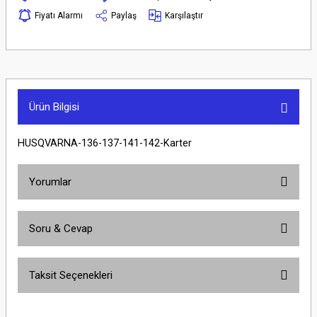
Fiyatı Alarmı
Paylaş
Karşılaştır
Ürün Bilgisi
HUSQVARNA-136-137-141-142-Karter
Yorumlar
Soru & Cevap
Bu ürüne ilk yorumu siz yapın!
Taksit Seçenekleri
Yorum Yaz
Ürün hakkında henüz soru sorulmamış.