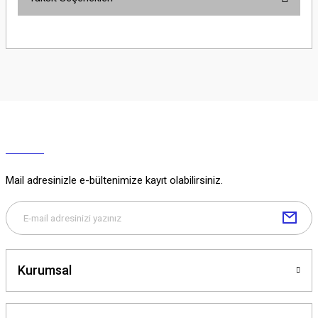
Yorum Yaz
Ürün hakkında henüz soru sorulmamış.
Soru Sor
Mail adresinizle e-bültenimize kayıt olabilirsiniz.
Kurumsal