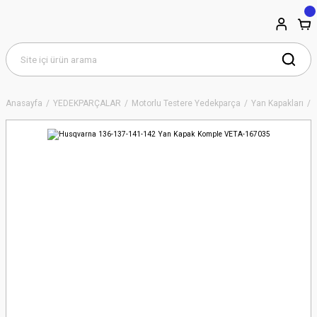
Anasayfa
YEDEKPARÇALAR
Motorlu Testere Yedekparça
Yan Kapakları