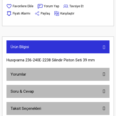
Yorum Yap
Tavsiye Et
Fiyatı Alarmı
Paylaş
Karşılaştır
Ürün Bilgisi
Husqvarna 236-240E-2238 Silindir Piston Seti 39 mm
Yorumlar
Soru & Cevap
Bu ürüne ilk yorumu siz yapın!
Taksit Seçenekleri
Yorum Yaz
Ürün hakkında henüz soru sorulmamış.