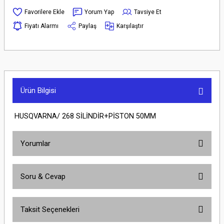
Yorum Yap
Tavsiye Et
Fiyatı Alarmı
Paylaş
Karşılaştır
Ürün Bilgisi
HUSQVARNA/ 268 SİLİNDİR+PİSTON 50MM
Yorumlar
Soru & Cevap
Bu ürüne ilk yorumu siz yapın!
Taksit Seçenekleri
Yorum Yaz
Ürün hakkında henüz soru sorulmamış.