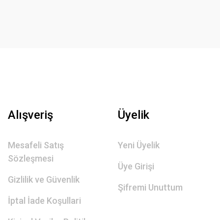
Alışveriş
Üyelik
Mesafeli Satış
Yeni Üyelik
Sözleşmesi
Üye Girişi
Gizlilik ve Güvenlik
Şifremi Unuttum
İptal İade Koşullari