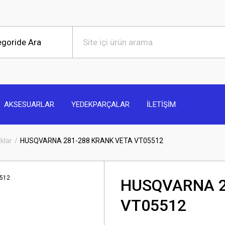
AKSESUARLAR
YEDEKPARÇALAR
İLETİŞİM
klar
HUSQVARNA 281-288 KRANK VETA VT05512
HUSQVARNA 2
VT05512