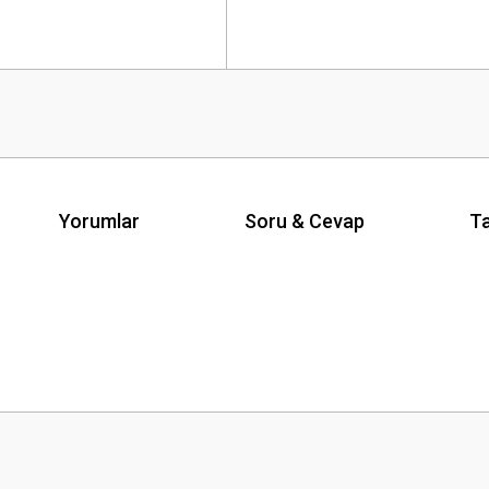
Yorumlar
Soru & Cevap
Ta
Ürün hakkında henüz soru sorulmamış.
Bu ürüne ilk yorumu siz yapın!