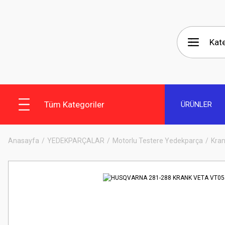
Tüm Kategoriler
ÜRÜNLER
Anasayfa
YEDEKPARÇALAR
Motorlu Testere Yedekparça
Kran