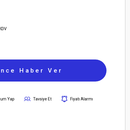
 KDV
ince Haber Ver
rum Yap
Tavsiye Et
Fiyatı Alarmı