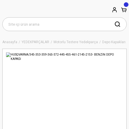
Anasayfa
YEDEKPARÇALAR
Motorlu Testere Yedekparça
Depo Kapakları