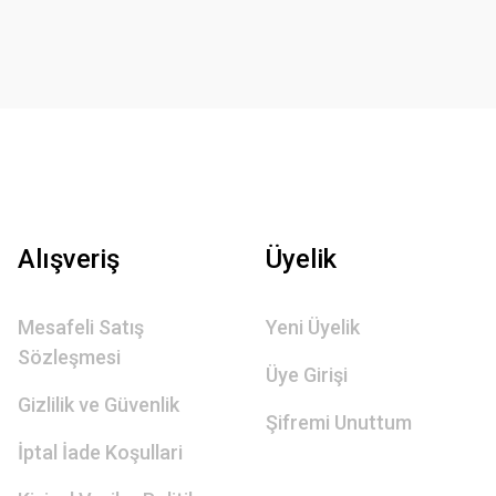
Alışveriş
Üyelik
Mesafeli Satış
Yeni Üyelik
Sözleşmesi
Üye Girişi
Gizlilik ve Güvenlik
Şifremi Unuttum
İptal İade Koşullari