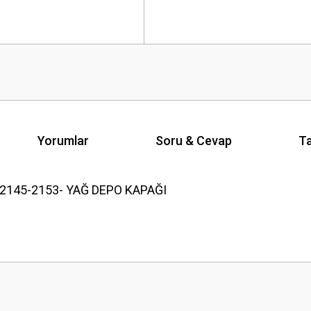
Yorumlar
Soru & Cevap
Ta
2145-2153- YAĞ DEPO KAPAĞI
Ürün hakkında henüz soru sorulmamış.
Bu ürüne ilk yorumu siz yapın!