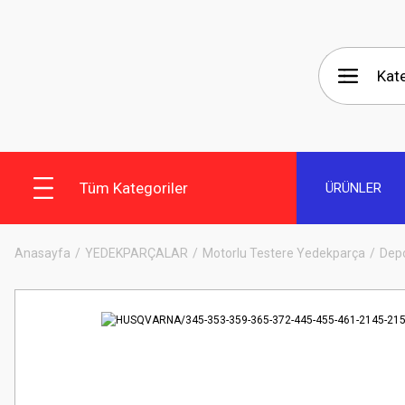
Tüm Kategoriler
ÜRÜNLER
Anasayfa
YEDEKPARÇALAR
Motorlu Testere Yedekparça
Depo