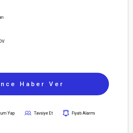
rı
KDV
ince Haber Ver
rum Yap
Tavsiye Et
Fiyatı Alarmı