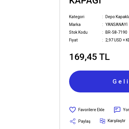
KAPAĞI
Kategori
Depo Kapakla
Marka
YANSANAYİ
Stok Kodu
BR-58-7190
Fiyat
2,97 USD + 
169,45 TL
Gel
Yo
Karşılaştır
Paylaş