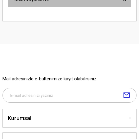
Yorum Yaz
Ürün hakkında henüz soru sorulmamış.
Soru Sor
Mail adresinizle e-bültenimize kayıt olabilirsiniz.
Kurumsal