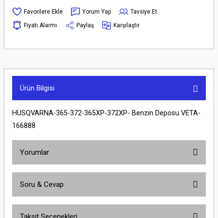
Yorum Yap
Tavsiye Et
Fiyatı Alarmı
Paylaş
Karşılaştır
Ürün Bilgisi
HUSQVARNA-365-372-365XP-372XP- Benzin Deposu VETA-
166888
Yorumlar
Soru & Cevap
Bu ürüne ilk yorumu siz yapın!
Taksit Seçenekleri