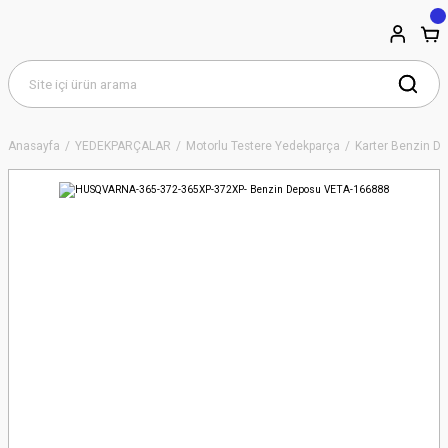
Anasayfa
YEDEKPARÇALAR
Motorlu Testere Yedekparça
Karter Benzin De