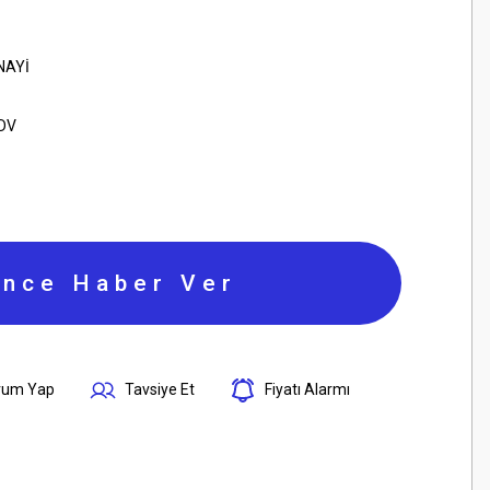
NAYİ
KDV
ince Haber Ver
rum Yap
Tavsiye Et
Fiyatı Alarmı