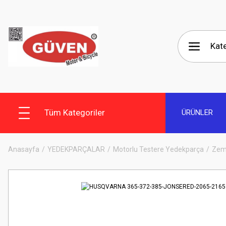
Tüm Kategoriler
ÜRÜNLER
Anasayfa
YEDEKPARÇALAR
Motorlu Testere Yedekparça
Zem