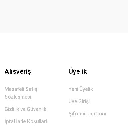
Alışveriş
Üyelik
Mesafeli Satış
Yeni Üyelik
Sözleşmesi
Üye Girişi
Gizlilik ve Güvenlik
Şifremi Unuttum
İptal İade Koşullari