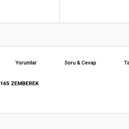
Yorumlar
Soru & Cevap
Ta
2165 ZEMBEREK
Ürün hakkında henüz soru sorulmamış.
Bu ürüne ilk yorumu siz yapın!