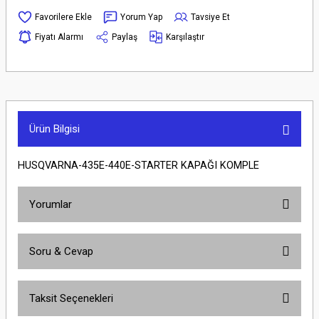
Yorum Yap
Tavsiye Et
Fiyatı Alarmı
Paylaş
Karşılaştır
Ürün Bilgisi
HUSQVARNA-435E-440E-STARTER KAPAĞI KOMPLE
Yorumlar
Soru & Cevap
Bu ürüne ilk yorumu siz yapın!
Taksit Seçenekleri
Yorum Yaz
Ürün hakkında henüz soru sorulmamış.