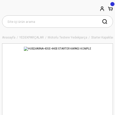
Anasayfa
YEDEKPARÇALAR
Motorlu Testere Yedekparça
Starter Kapakları