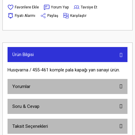
Yorum Yap
Tavsiye Et
Fiyatı Alarmı
Paylaş
Karşılaştır
Ürün Bilgisi
Husqvarna / 455-461 komple pala kapağı yan sanayi ürün.
Yorumlar
Soru & Cevap
Bu ürüne ilk yorumu siz yapın!
Taksit Seçenekleri
Yorum Yaz
Ürün hakkında henüz soru sorulmamış.