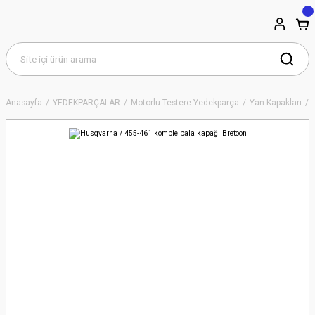
Anasayfa
YEDEKPARÇALAR
Motorlu Testere Yedekparça
Yan Kapakları