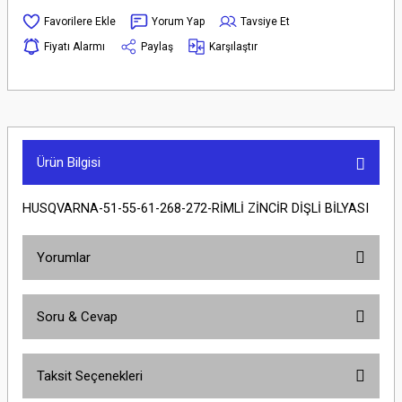
Yorum Yap
Tavsiye Et
Fiyatı Alarmı
Paylaş
Karşılaştır
Ürün Bilgisi
HUSQVARNA-51-55-61-268-272-RİMLİ ZİNCİR DİŞLİ BİLYASI
Yorumlar
Soru & Cevap
Bu ürüne ilk yorumu siz yapın!
Taksit Seçenekleri
Yorum Yaz
Ürün hakkında henüz soru sorulmamış.