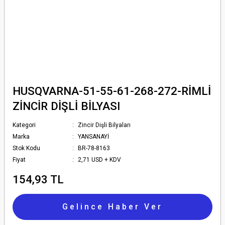
HUSQVARNA-51-55-61-268-272-RİMLİ
ZİNCİR DİŞLİ BİLYASI
Kategori
Zincir Dişli Bilyaları
Marka
YANSANAYİ
Stok Kodu
BR-78-8163
Fiyat
2,71 USD + KDV
154,93 TL
Gelince Haber Ver