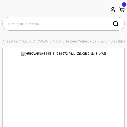
Anasayfa
YEDEKPARÇALAR
Motorlu Testere Yedekparça
Zincir Dişli Bilyal