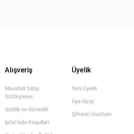
Alışveriş
Üyelik
Mesafeli Satış
Yeni Üyelik
Sözleşmesi
Üye Girişi
Gizlilik ve Güvenlik
Şifremi Unuttum
İptal İade Koşullari