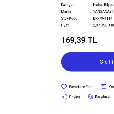
Kategori
Piston Bilyala
Marka
YANSANAYİ
Stok Kodu
BR-79-4114
Fiyat
2,97 USD + 
169,39 TL
Gel
Yo
Karşılaştır
Paylaş