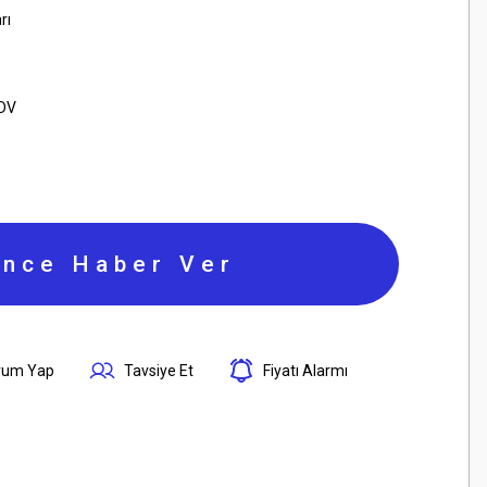
rı
KDV
ince Haber Ver
rum Yap
Tavsiye Et
Fiyatı Alarmı