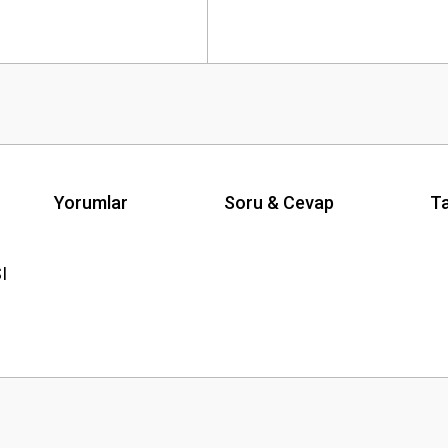
Yorumlar
Soru & Cevap
Ta
I
Ürün hakkında henüz soru sorulmamış.
Bu ürüne ilk yorumu siz yapın!