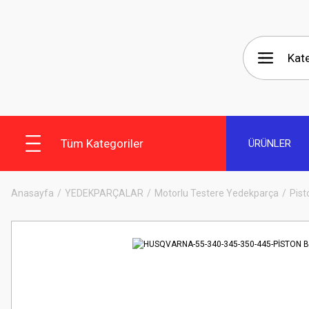
Tüm Kategoriler
ÜRÜNLER
Anasayfa
YEDEKPARÇALAR
Motorlu Testere Yedekparça
Pist