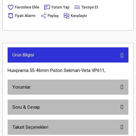
Yorum Yap
Tavsiye Et
Fiyatı Alarmı
Paylaş
Karşılaştır
Ürün Bilgisi
Husqvarna 55-46mm Piston Sekman-Veta VP611,
Yorumlar
Soru & Cevap
Bu ürüne ilk yorumu siz yapın!
Taksit Seçenekleri
Yorum Yaz
Ürün hakkında henüz soru sorulmamış.