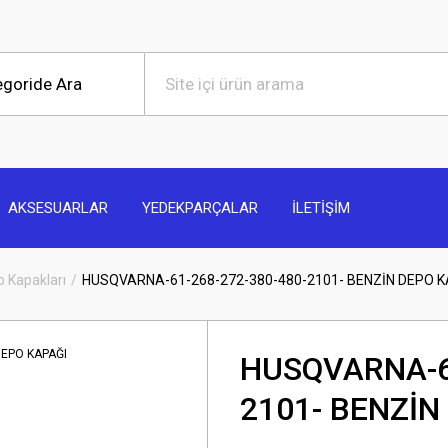
AKSESUARLAR
YEDEKPARÇALAR
İLETİŞİM
 Kapakları
HUSQVARNA-61-268-272-380-480-2101- BENZİN DEPO K
HUSQVARNA-61
2101- BENZİN