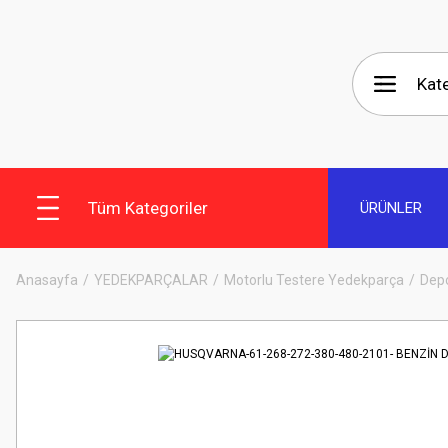
Tüm Kategoriler
ÜRÜNLER
Anasayfa
YEDEKPARÇALAR
Motorlu Testere Yedekparça
Depo