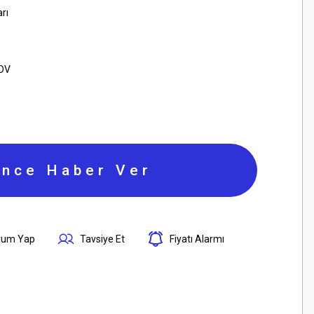
rı
KDV
ince Haber Ver
rum Yap
Tavsiye Et
Fiyatı Alarmı