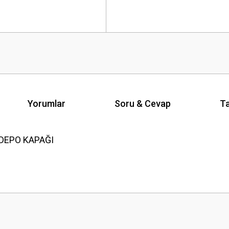
Yorumlar
Soru & Cevap
Ta
 DEPO KAPAĞI
Ürün hakkında henüz soru sorulmamış.
Bu ürüne ilk yorumu siz yapın!