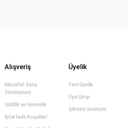
Alışveriş
Üyelik
Mesafeli Satış
Yeni Üyelik
Sözleşmesi
Üye Girişi
Gizlilik ve Güvenlik
Şifremi Unuttum
İptal İade Koşullari