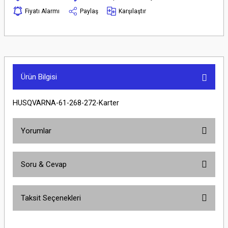
Fiyatı Alarmı
Paylaş
Karşılaştır
Ürün Bilgisi
HUSQVARNA-61-268-272-Karter
Yorumlar
Soru & Cevap
Bu ürüne ilk yorumu siz yapın!
Taksit Seçenekleri
Yorum Yaz
Ürün hakkında henüz soru sorulmamış.