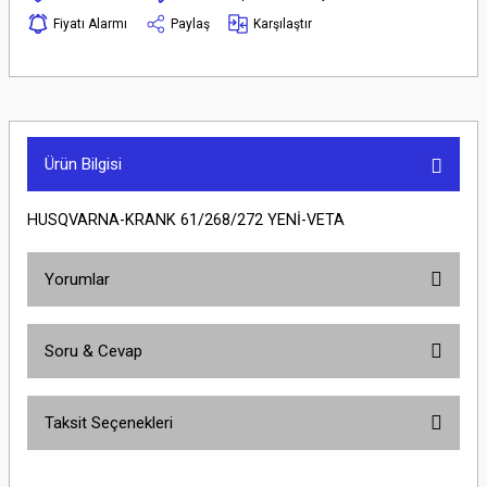
Fiyatı Alarmı
Paylaş
Karşılaştır
Ürün Bilgisi
HUSQVARNA-KRANK 61/268/272 YENİ-VETA
Yorumlar
Soru & Cevap
Bu ürüne ilk yorumu siz yapın!
Taksit Seçenekleri
Yorum Yaz
Ürün hakkında henüz soru sorulmamış.