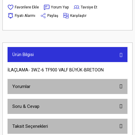
Yorum Yap
Tavsiye Et
Fiyatı Alarmı
Paylaş
Karşılaştır
Ürün Bilgisi
İLAÇLAMA- 3WZ-6 TF900 VALF BÜYÜK-BRETOON
Yorumlar
Soru & Cevap
Bu ürüne ilk yorumu siz yapın!
Taksit Seçenekleri
Yorum Yaz
Ürün hakkında henüz soru sorulmamış.