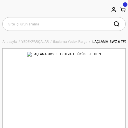
Anasayfa
YEDEKPARÇALAR
İlaçlama Yedek Parça
İLAÇLAMA- 3WZ-6 TF9