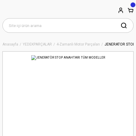
Anasayfa
YEDEKPARÇALAR
4-Zamanlı Motor Parçaları
JENERATÖR STOP