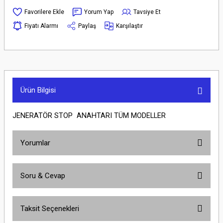
Yorum Yap
Tavsiye Et
Fiyatı Alarmı
Paylaş
Karşılaştır
Ürün Bilgisi
JENERATÖR STOP ANAHTARI TÜM MODELLER
Yorumlar
Soru & Cevap
Bu ürüne ilk yorumu siz yapın!
Taksit Seçenekleri
Yorum Yaz
Ürün hakkında henüz soru sorulmamış.