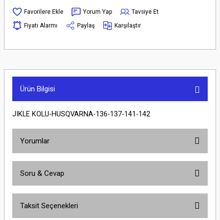
Yorum Yap
Tavsiye Et
Fiyatı Alarmı
Paylaş
Karşılaştır
Ürün Bilgisi
JIKLE KOLU-HUSQVARNA-136-137-141-142
Yorumlar
Soru & Cevap
Bu ürüne ilk yorumu siz yapın!
Taksit Seçenekleri
Yorum Yaz
Ürün hakkında henüz soru sorulmamış.