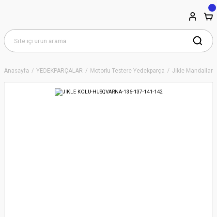
Anasayfa
YEDEKPARÇALAR
Motorlu Testere Yedekparça
Jikle Mandalları