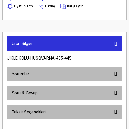
Fiyatı Alarmı
Paylaş
Karşılaştır
Ürün Bilgisi
JIKLE KOLU-HUSQVARNA-435-445
Yorumlar
Soru & Cevap
Bu ürüne ilk yorumu siz yapın!
Taksit Seçenekleri
Yorum Yaz
Ürün hakkında henüz soru sorulmamış.