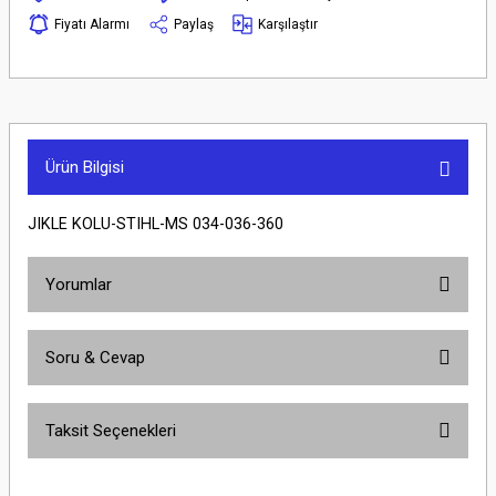
Fiyatı Alarmı
Paylaş
Karşılaştır
Ürün Bilgisi
JIKLE KOLU-STIHL-MS 034-036-360
Yorumlar
Soru & Cevap
Bu ürüne ilk yorumu siz yapın!
Taksit Seçenekleri
Yorum Yaz
Ürün hakkında henüz soru sorulmamış.