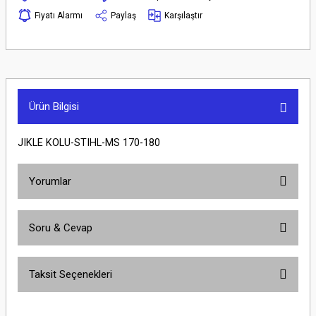
Fiyatı Alarmı
Paylaş
Karşılaştır
Ürün Bilgisi
JIKLE KOLU-STIHL-MS 170-180
Yorumlar
Soru & Cevap
Bu ürüne ilk yorumu siz yapın!
Taksit Seçenekleri
Yorum Yaz
Ürün hakkında henüz soru sorulmamış.