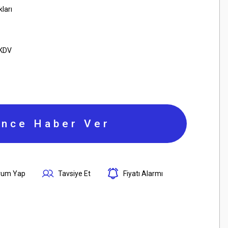
ları
 KDV
ince Haber Ver
rum Yap
Tavsiye Et
Fiyatı Alarmı