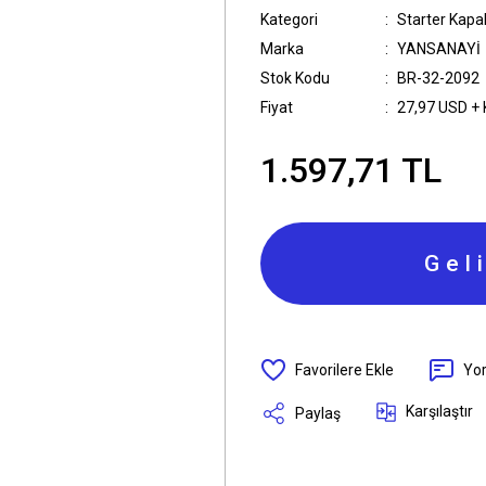
Kategori
Starter Kapak
Marka
YANSANAYİ
Stok Kodu
BR-32-2092
Fiyat
27,97 USD +
1.597,71 TL
Gel
Yo
Karşılaştır
Paylaş