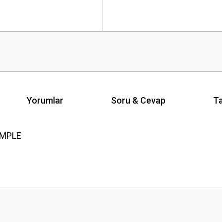
Yorumlar
Soru & Cevap
Ta
OMPLE
Ürün hakkında henüz soru sorulmamış.
Bu ürüne ilk yorumu siz yapın!