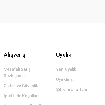
Alışveriş
Üyelik
Mesafeli Satış
Yeni Üyelik
Sözleşmesi
Üye Girişi
Gizlilik ve Güvenlik
Şifremi Unuttum
İptal İade Koşullari