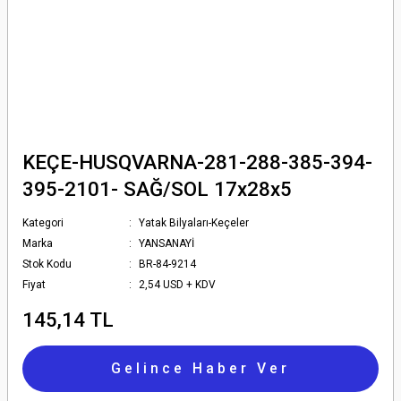
KEÇE-HUSQVARNA-281-288-385-394-
395-2101- SAĞ/SOL 17x28x5
Kategori
Yatak Bilyaları-Keçeler
Marka
YANSANAYİ
Stok Kodu
BR-84-9214
Fiyat
2,54 USD + KDV
145,14 TL
Gelince Haber Ver