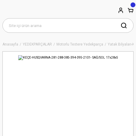
Anasayfa
YEDEKPARÇALAR
Motorlu Testere Yedekparça
Yatak Bilyaları-K