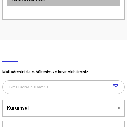
Yorum Yaz
Ürün hakkında henüz soru sorulmamış.
Soru Sor
Mail adresinizle e-bültenimize kayıt olabilirsiniz.
Kurumsal