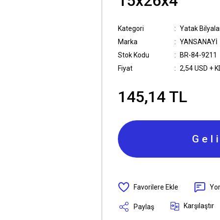
15x26x4
Kategori
Yatak Bilyala
Marka
YANSANAYİ
Stok Kodu
BR-84-9211
Fiyat
2,54 USD + 
145,14 TL
Gel
Yo
Karşılaştır
Paylaş