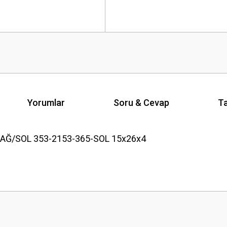
Yorumlar
Soru & Cevap
Ta
AĞ/SOL 353-2153-365-SOL 15x26x4
Ürün hakkında henüz soru sorulmamış.
Bu ürüne ilk yorumu siz yapın!