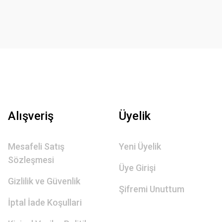
Alışveriş
Üyelik
Mesafeli Satış
Yeni Üyelik
Sözleşmesi
Üye Girişi
Gizlilik ve Güvenlik
Şifremi Unuttum
İptal İade Koşullari