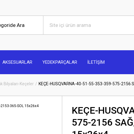
AKSESUARLAR
YEDEKPARÇALAR
İLETİŞİM
k Bilyaları-Keçeler
KEÇE-HUSQVARNA-40-51-55-353-359-575-2156 S
KEÇE-HUSQVAR
575-2156 SAĞ