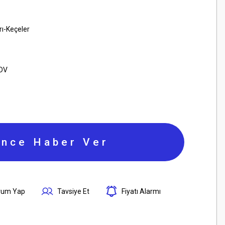
rı-Keçeler
KDV
ince Haber Ver
rum Yap
Tavsiye Et
Fiyatı Alarmı