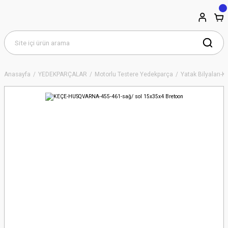
Anasayfa
YEDEKPARÇALAR
Motorlu Testere Yedekparça
Yatak Bilyaları-K