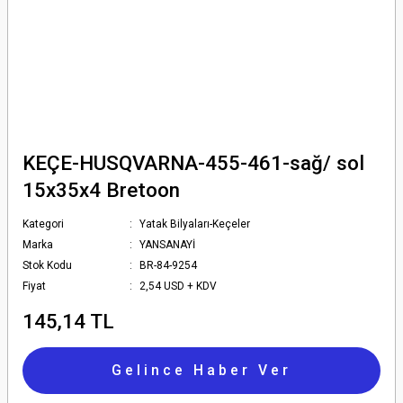
KEÇE-HUSQVARNA-455-461-sağ/ sol
15x35x4 Bretoon
Kategori
Yatak Bilyaları-Keçeler
Marka
YANSANAYİ
Stok Kodu
BR-84-9254
Fiyat
2,54 USD + KDV
145,14 TL
Gelince Haber Ver