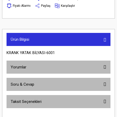
Fiyatı Alarmı
Paylaş
Karşılaştır
Ürün Bilgisi
KRANK YATAK BİLYASI-6001
Yorumlar
Soru & Cevap
Bu ürüne ilk yorumu siz yapın!
Taksit Seçenekleri
Yorum Yaz
Ürün hakkında henüz soru sorulmamış.