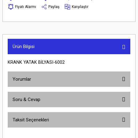
Fiyatı Alarmı
Paylaş
Karşılaştır
Ürün Bilgisi
KRANK YATAK BİLYASI-6002
Yorumlar
Soru & Cevap
Bu ürüne ilk yorumu siz yapın!
Taksit Seçenekleri
Yorum Yaz
Ürün hakkında henüz soru sorulmamış.