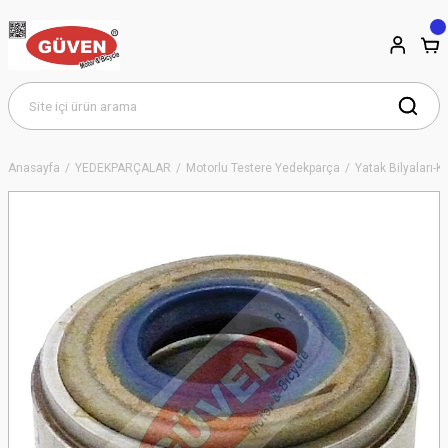
Anasayfa
YEDEKPARÇALAR
Motorlu Testere Yedekparça
Yatak Bilyaları-K