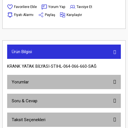
Yorum Yap
Tavsiye Et
Fiyatı Alarmı
Paylaş
Karşılaştır
Ürün Bilgisi
KRANK YATAK BİLYASI-STIHL-064-066-660-SAĞ
Yorumlar
Soru & Cevap
Bu ürüne ilk yorumu siz yapın!
Taksit Seçenekleri
Yorum Yaz
Ürün hakkında henüz soru sorulmamış.