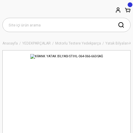
Anasayfa
YEDEKPARÇALAR
Motorlu Testere Yedekparça
Yatak Bilyaları-K