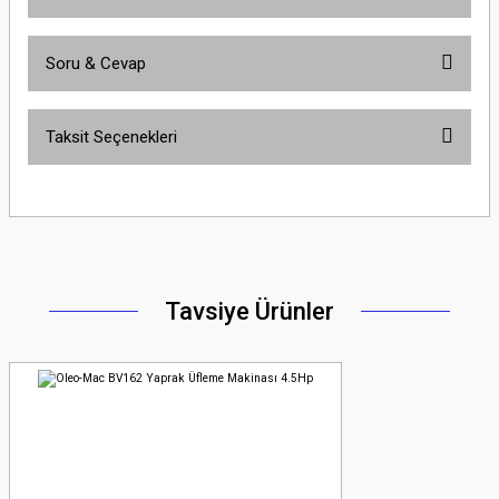
Soru & Cevap
Bu ürüne ilk yorumu siz yapın!
Taksit Seçenekleri
Yorum Yaz
Ürün hakkında henüz soru sorulmamış.
Soru Sor
Tavsiye Ürünler