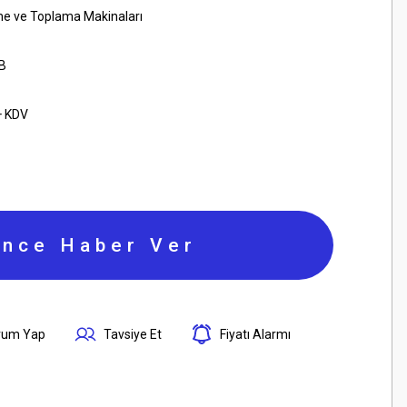
e ve Toplama Makinaları
B
+ KDV
ince Haber Ver
rum Yap
Tavsiye Et
Fiyatı Alarmı