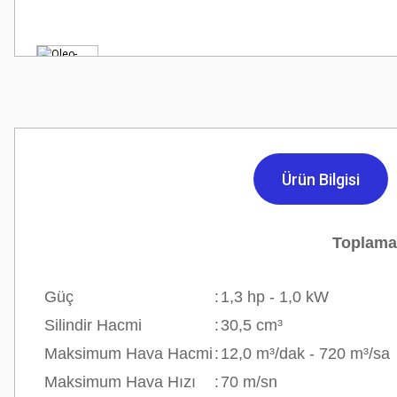
Ürün Bilgisi
Toplama 
Güç
:
1,3 hp - 1,0 kW
Silindir Hacmi
:
30,5 cm³
Maksimum Hava Hacmi
:
12,0 m³/dak - 720 m³/sa
Maksimum Hava Hızı
:
70 m/sn