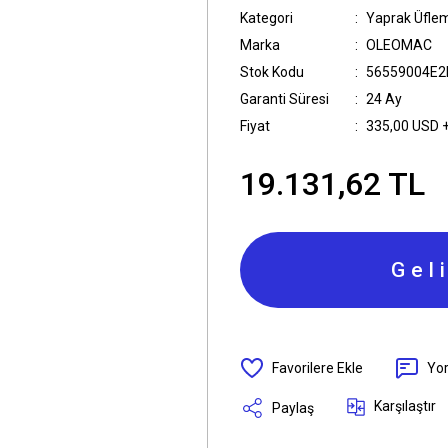
Kategori
Yaprak Üflem
Marka
OLEOMAC
Stok Kodu
56559004E2
Garanti Süresi
24 Ay
Fiyat
335,00 USD 
19.131,62 TL
Gel
Yo
Karşılaştır
Paylaş