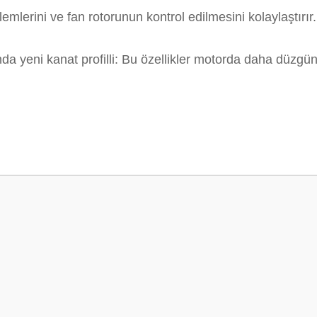
mlerini ve fan rotorunun kontrol edilmesini kolaylaştırır.
nda yeni kanat profilli: Bu özellikler motorda daha düzg
Ürün hakkında henüz soru sorulmamış.
Bu ürüne ilk yorumu siz yapın!
Yorum Yaz
Soru Sor