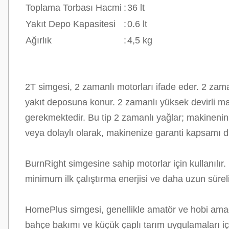
Toplama Torbası Hacmi
:
36 lt
Yakıt Depo Kapasitesi
:
0.6 lt
Ağırlık
:
4,5 kg
2T simgesi, 2 zamanlı motorları ifade eder. 2 zam
yakıt deposuna konur. 2 zamanlı yüksek devirli maki
gerekmektedir. Bu tip 2 zamanlı yağlar; makinenin 
veya dolaylı olarak, makinenize garanti kapsamı dış
BurnRight simgesine sahip motorlar için kullanıl
minimum ilk çalıştırma enerjisi ve daha uzun süreli b
HomePlus simgesi, genellikle amatör ve hobi amaçlı
bahçe bakımı ve küçük çaplı tarım uygulamaları içi