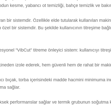
un kesme, yabancı ot temizliği, bahçe temizlik ve bakım 
an bir sistemdir. Özellikle elde tutularak kullanılan ma
özel bir sistemdir. Bu şekilde kullanıcının titreşime bağl
syonel "VibCut” titreme önleyici sistem: kullanıcıyı titre
makineden izole ederek, hem güvenli hem de rahat bir mak
cı bıçak, torba içerisindeki madde hacmini minimuma indi
şma sağlar.
üksek performanslar sağlar ve termik grubunun soğutma kap