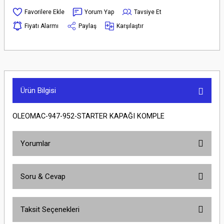
Yorum Yap
Tavsiye Et
Fiyatı Alarmı
Paylaş
Karşılaştır
Ürün Bilgisi
OLEOMAC-947-952-STARTER KAPAĞI KOMPLE
Yorumlar
Soru & Cevap
Bu ürüne ilk yorumu siz yapın!
Taksit Seçenekleri
Yorum Yaz
Ürün hakkında henüz soru sorulmamış.