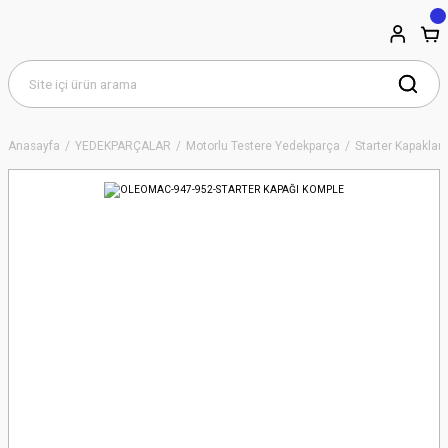
Anasayfa
YEDEKPARÇALAR
Motorlu Testere Yedekparça
Starter Kapakları