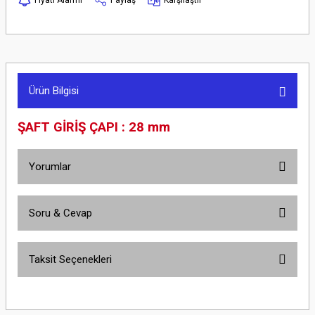
Ürün Bilgisi
ŞAFT GİRİŞ ÇAPI : 28 mm
Yorumlar
Soru & Cevap
Bu ürüne ilk yorumu siz yapın!
Taksit Seçenekleri
Yorum Yaz
Ürün hakkında henüz soru sorulmamış.
Soru Sor