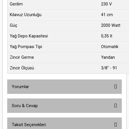
Gerilim
230 V
Kılavuz Uzunluğu
41 cm
Güç
2000 Watt
Yağ Depo Kapasitesi
0,35 lt
Yağ Pompası Tipi
Otomatik
Zincir Germe
Yandan
Zincir Ölçüsü
3/8" - 91
Yorumlar
Soru & Cevap
Bu ürüne ilk yorumu siz yapın!
Taksit Seçenekleri
Yorum Yaz
Ürün hakkında henüz soru sorulmamış.