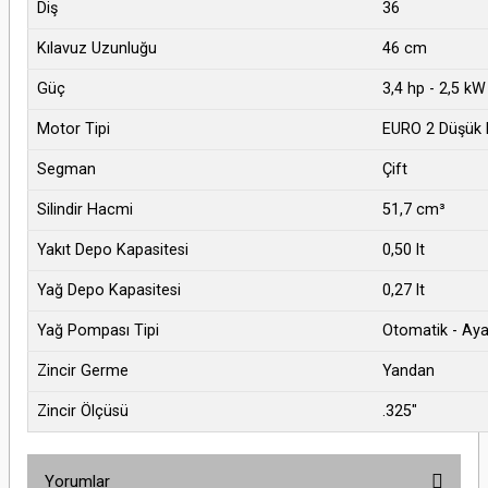
Diş
36
Kılavuz Uzunluğu
46 cm
Güç
3,4 hp - 2,5 kW
Motor Tipi
EURO 2 Düşük 
Segman
Çift
Silindir Hacmi
51,7 cm³
Yakıt Depo Kapasitesi
0,50 lt
Yağ Depo Kapasitesi
0,27 lt
Yağ Pompası Tipi
Otomatik - Aya
Zincir Germe
Yandan
Zincir Ölçüsü
.325"
Yorumlar