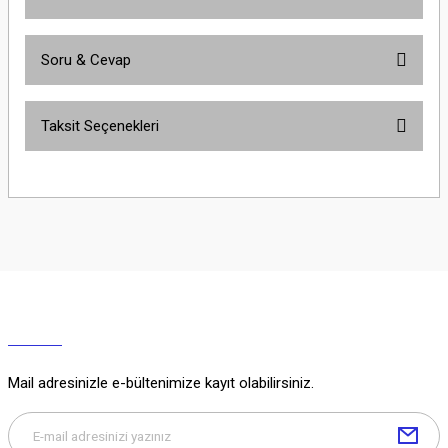
Soru & Cevap
Bu ürüne ilk yorumu siz yapın!
Taksit Seçenekleri
Yorum Yaz
Ürün hakkında henüz soru sorulmamış.
Soru Sor
Mail adresinizle e-bültenimize kayıt olabilirsiniz.