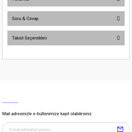
Soru & Cevap
Bu ürüne ilk yorumu siz yapın!
Taksit Seçenekleri
Yorum Yaz
Ürün hakkında henüz soru sorulmamış.
Soru Sor
Mail adresinizle e-bültenimize kayıt olabilirsiniz.