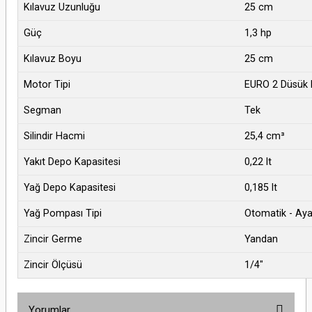
Kılavuz Uzunluğu
25 cm
Güç
1,3 hp
Kılavuz Boyu
25 cm
Motor Tipi
EURO 2 Düsük 
Segman
Tek
Silindir Hacmi
25,4 cm³
Yakıt Depo Kapasitesi
0,22 lt
Yağ Depo Kapasitesi
0,185 lt
Yağ Pompası Tipi
Otomatik - Aya
Zincir Germe
Yandan
Zincir Ölçüsü
1/4"
Yorumlar