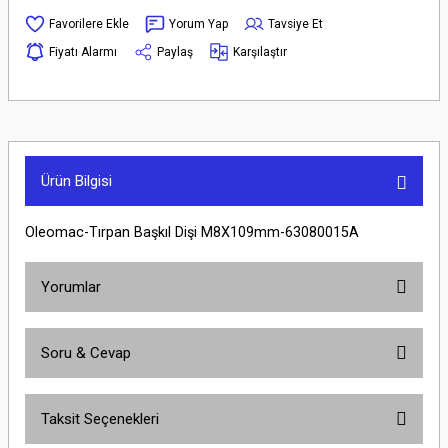
Yorum Yap
Tavsiye Et
Fiyatı Alarmı
Paylaş
Karşılaştır
Ürün Bilgisi
Oleomac-Tırpan Başkıl Dişi M8X109mm-63080015A
Yorumlar
Soru & Cevap
Bu ürüne ilk yorumu siz yapın!
Taksit Seçenekleri
Yorum Yaz
Ürün hakkında henüz soru sorulmamış.