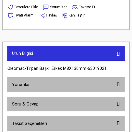
Yorum Yap
Tavsiye Et
Fiyatı Alarmı
Paylaş
Karşılaştır
Ürün Bilgisi
Oleomac-Tırpan Başkıl Erkek M8X130mm-63019021,
Yorumlar
Soru & Cevap
Bu ürüne ilk yorumu siz yapın!
Taksit Seçenekleri
Yorum Yaz
Ürün hakkında henüz soru sorulmamış.