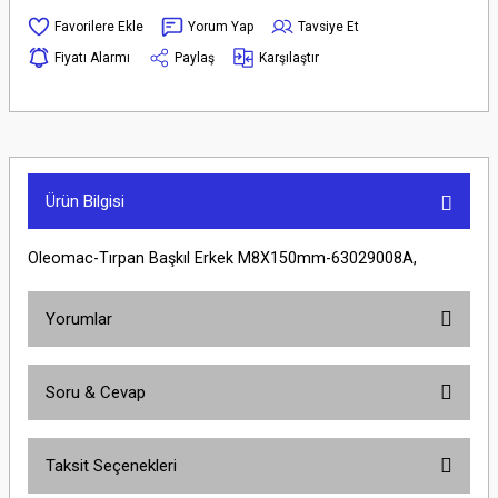
Yorum Yap
Tavsiye Et
Fiyatı Alarmı
Paylaş
Karşılaştır
Ürün Bilgisi
Oleomac-Tırpan Başkıl Erkek M8X150mm-63029008A,
Yorumlar
Soru & Cevap
Bu ürüne ilk yorumu siz yapın!
Taksit Seçenekleri
Yorum Yaz
Ürün hakkında henüz soru sorulmamış.