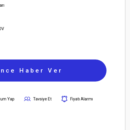
arı
KDV
ince Haber Ver
rum Yap
Tavsiye Et
Fiyatı Alarmı