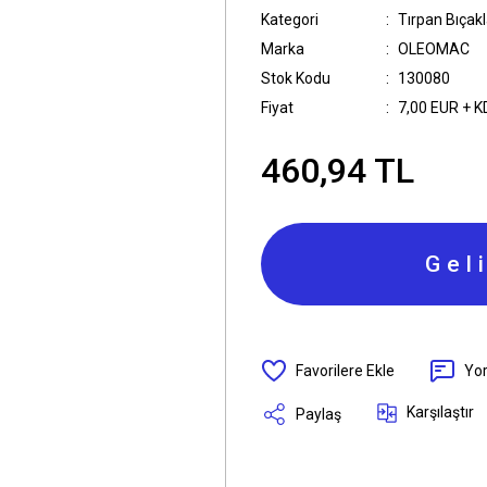
Kategori
Tırpan Bıçakl
Marka
OLEOMAC
Stok Kodu
130080
Fiyat
7,00 EUR + 
460,94 TL
Gel
Yo
Karşılaştır
Paylaş