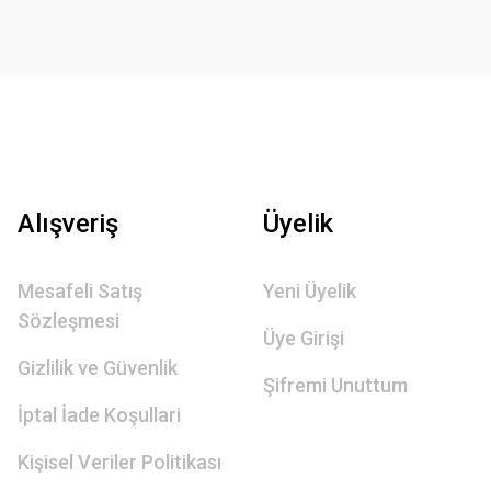
Alışveriş
Üyelik
Mesafeli Satış
Yeni Üyelik
Sözleşmesi
Üye Girişi
Gizlilik ve Güvenlik
Şifremi Unuttum
İptal İade Koşullari
Kişisel Veriler Politikası