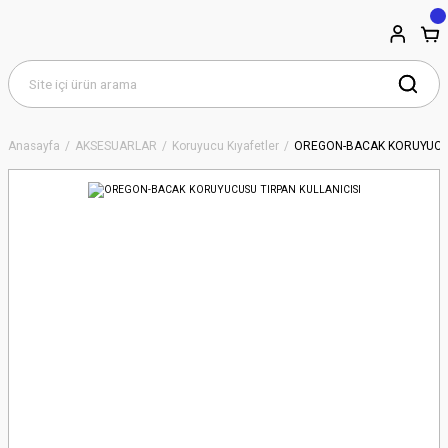
Anasayfa
AKSESUARLAR
Koruyucu Kıyafetler
OREGON-BACAK KORUYUCUS