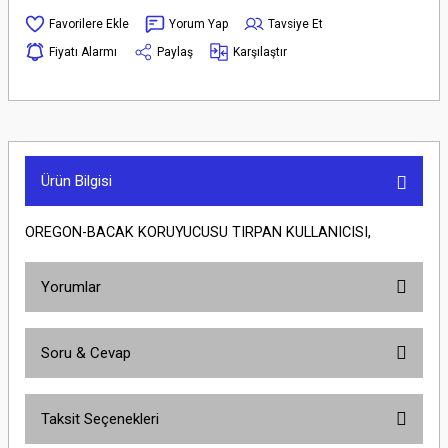
Yorum Yap
Tavsiye Et
Fiyatı Alarmı
Paylaş
Karşılaştır
Ürün Bilgisi
OREGON-BACAK KORUYUCUSU TIRPAN KULLANICISI,
Yorumlar
Soru & Cevap
Bu ürüne ilk yorumu siz yapın!
Taksit Seçenekleri
Yorum Yaz
Ürün hakkında henüz soru sorulmamış.