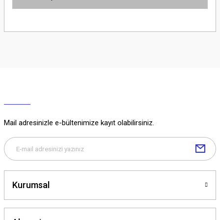
Yorum Yaz
Ürün hakkında henüz soru sorulmamış.
Soru Sor
Mail adresinizle e-bültenimize kayıt olabilirsiniz.
Kurumsal