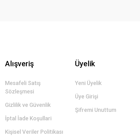
Alışveriş
Üyelik
Mesafeli Satış
Yeni Üyelik
Sözleşmesi
Üye Girişi
Gizlilik ve Güvenlik
Şifremi Unuttum
İptal İade Koşullari
Kişisel Veriler Politikası