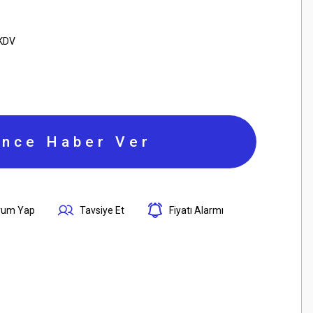
 KDV
ince Haber Ver
rum Yap
Tavsiye Et
Fiyatı Alarmı