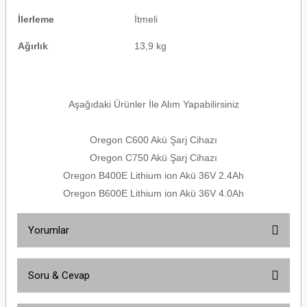
İlerleme
İtmeli
Ağırlık
13,9 kg
Aşağıdaki Ürünler İle Alım Yapabilirsiniz
Oregon C600 Akü Şarj Cihazı
Oregon C750 Akü Şarj Cihazı
Oregon B400E Lithium ion Akü 36V 2.4Ah
Oregon B600E Lithium ion Akü 36V 4.0Ah
Yorumlar
Soru & Cevap
Bu ürüne ilk yorumu siz yapın!