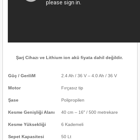
Şarj Cihazı ve Lithium ion akü fiyata dahil değildir.
Güç / GeriliM
2.4 Ah / 36 V – 4.0 Ah / 36 V
Motor
Fırçasız tip
Şase
Polipropilen
Kesme Genişliği Alanı
40 cm – 16″ / 500 metrekare
Kesme Yüksekliği
6 Kademeli
Sepet Kapasitesi
50 Lt