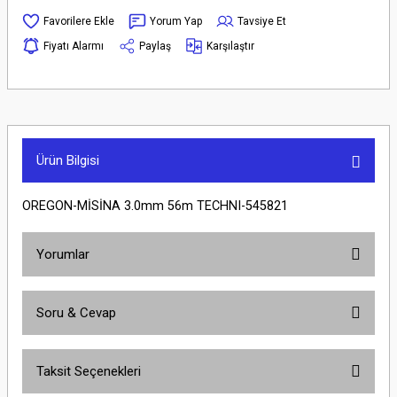
Yorum Yap
Tavsiye Et
Fiyatı Alarmı
Paylaş
Karşılaştır
Ürün Bilgisi
OREGON-MİSİNA 3.0mm 56m TECHNI-545821
Yorumlar
Soru & Cevap
Bu ürüne ilk yorumu siz yapın!
Taksit Seçenekleri
Yorum Yaz
Ürün hakkında henüz soru sorulmamış.