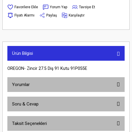
Yorum Yap
Tavsiye Et
Fiyatı Alarmı
Paylaş
Karşılaştır
Ürün Bilgisi
OREGON- Zincir 27.5 Diş 91 Kutu 91P055E
Yorumlar
Soru & Cevap
Bu ürüne ilk yorumu siz yapın!
Taksit Seçenekleri
Yorum Yaz
Ürün hakkında henüz soru sorulmamış.