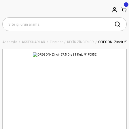
Anasayfa
AKSESUARLAR
Zincirler
KESİK ZİNCİRLER
OREGON- Zincir 27.