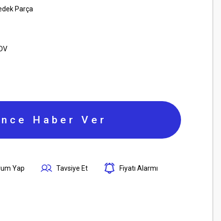
edek Parça
KDV
ince Haber Ver
rum Yap
Tavsiye Et
Fiyatı Alarmı