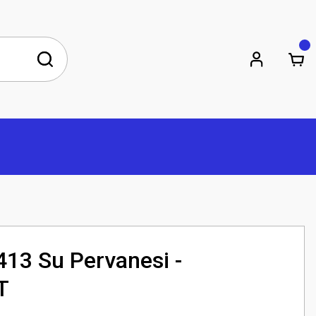
13 Su Pervanesi -
T